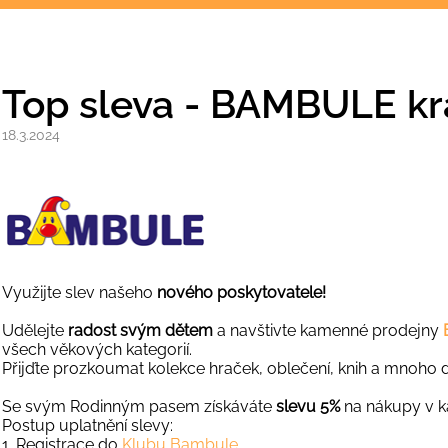
Top sleva - BAMBULE krá
18.3.2024
Využijte slev našeho
nového poskytovatele!
Udělejte
radost svým dětem
a navštivte kamenné prodejny
všech věkových kategorií.
Přijďte prozkoumat kolekce hraček, oblečení, knih a mnoho d
Se svým Rodinným pasem získáváte
slevu 5%
na nákupy v 
Postup uplatnění slevy:
1. Registrace do
Klubu Bambule.