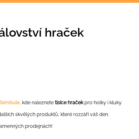
lovství hraček
Bambule,
kde naleznete
tisíce hraček
pro holky i kluky
alších skvělých produktů, které rozzáří váš den.
kamenných prodejnách!