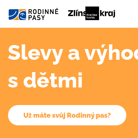
Slevy a výho
s dětmi
Už máte svůj Rodinný pas?